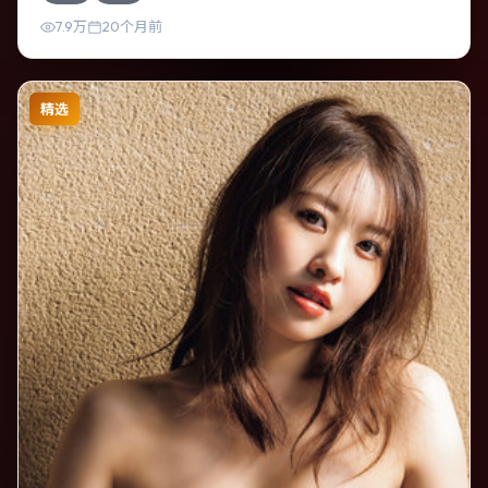
真实质感。
7.9万
20个月前
精选