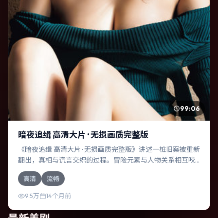
99:06
暗夜追缉 高清大片 · 无损画质完整版
《暗夜追缉 高清大片 · 无损画质完整版》讲述一桩旧案被重新
翻出，真相与谎言交织的过程。冒险元素与人物关系相互咬
合，奥斯卡·伊萨克、刘亚仁的对手戏尤为出彩。导演丹尼·博
高清
流畅
伊尔善于在长镜头中积蓄张力，本片亦在加拿大实地取景，
增强真实质感。
9.5万
14个月前