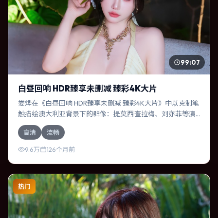
99:07
白昼回响 HDR臻享未删减 臻彩4K大片
娄烨在《白昼回响 HDR臻享未删减 臻彩4K大片》中以克制笔
触描绘澳大利亚背景下的群像：提莫西·查拉梅、刘亦菲等演
员层次丰富。作为一部犯罪作品，故事从日常裂缝切入，逐
高清
流畅
步推向不可逆转的结局；视听语言统一，情感落点克制有
力。
9.6万
126个月前
热门