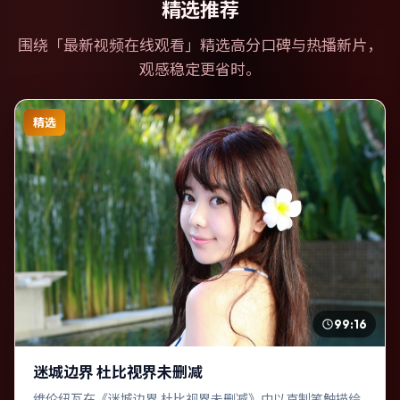
精选推荐
围绕「
最新视频在线观看
」精选高分口碑与热播新片，
观感稳定更省时。
精选
99:16
迷城边界 杜比视界未删减
维伦纽瓦在《迷城边界 杜比视界未删减》中以克制笔触描绘