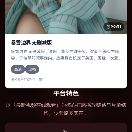
99:31
暴雪边界 无删减版
暴雪边界 无删减版（喜剧）集结易烊千玺、梁朝伟等实力阵
容，宁浩掌舵叙事走向。故事舞台设定于美国，围绕一次意
外选择展开连锁反应；配乐与色彩高度服务于主题，结尾留
高清
流畅
白耐人寻味。
9.5万
21个月前
平台特色
以「
最新视频在线观看
」为核心打磨播放链路与片单结
构，少套路多实在。