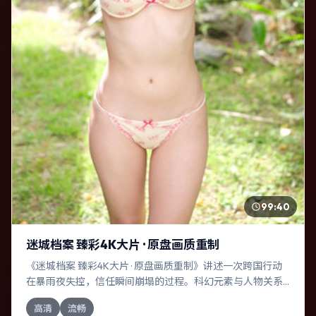
99:40
迷城档案 臻彩4K大片 · 原盘画质重制
《迷城档案 臻彩4K大片 · 原盘画质重制》讲述一次跨国行动
在暴雨夜失控，信任瞬间崩塌的过程。科幻元素与人物关系
相互咬合，易烊千玺、赞达亚的对手戏尤为出彩。导演毕赣
高清
流畅
善于在长镜头中积蓄张力，本片亦在西班牙实地取景，增强