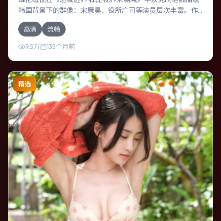
韩国背景下的群像：宋康昊、役所广司等演员层次丰富。作
为一部传记作品，故事从日常裂缝切入，逐步推向不可逆转
高清
流畅
的结局；视听语言统一，情感落点克制有力。
9.5万
135个月前
精选