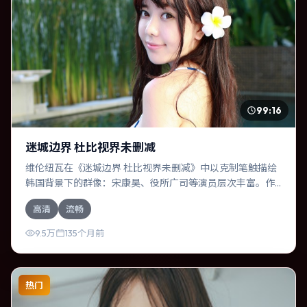
99:16
迷城边界 杜比视界未删减
维伦纽瓦在《迷城边界 杜比视界未删减》中以克制笔触描绘
韩国背景下的群像：宋康昊、役所广司等演员层次丰富。作
为一部传记作品，故事从日常裂缝切入，逐步推向不可逆转
高清
流畅
的结局；视听语言统一，情感落点克制有力。
9.5万
135个月前
热门