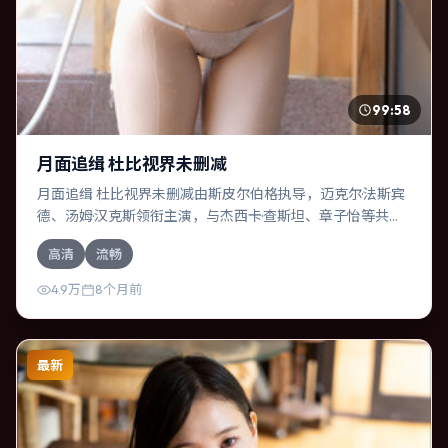
99:58
月面追缉 杜比视界未删减
月面追缉 杜比视界未删减由斯皮尔伯格执导，迈克尔·法斯宾
德、汤姆·汉克斯领衔主演，与杰西卡·查斯坦、章子怡等共同
演绎。本片为传记类型，主要班底与取景来自中国大陆。一
高清
流畅
次跨国行动在暴雨夜失控，信任瞬间崩塌。影片整体气质明
快，节奏紧凑，人物动机清晰，适合喜欢强情节与细腻表演
4.9万
8个月前
的观众。
最新