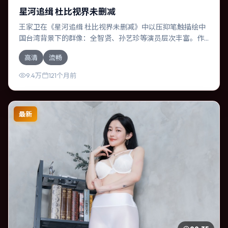
星河追缉 杜比视界未删减
王家卫在《星河追缉 杜比视界未删减》中以压抑笔触描绘中
国台湾背景下的群像：全智贤、孙艺珍等演员层次丰富。作
为一部动漫作品，故事从日常裂缝切入，逐步推向不可逆转
高清
流畅
的结局；视听语言统一，情感落点克制有力。
9.4万
121个月前
最新