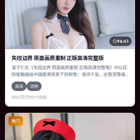
96:41
失控边界 原盘画质重制 正版高清完整版
温子仁在《失控边界 原盘画质重制 正版高清完整版》中以压
抑笔触描绘中国香港背景下的群像：易烊千玺、全智贤等演
员层次丰富。作为一部惊悚作品，故事从日常裂缝切入，逐
高清
流畅
步推向不可逆转的结局；视听语言统一，情感落点克制有
力。
9.7万
110个月前
热门