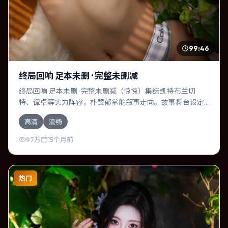
99:46
终局回响 足本未删 · 完整未删减
终局回响 足本未删 · 完整未删减（惊悚）集结凯特·布兰切
特、谭卓等实力阵容，朴赞郁掌舵叙事走向。故事舞台设定
于泰国，围绕一次意外选择展开连锁反应；配乐与色彩高度
高清
流畅
服务于主题，结尾留白耐人寻味。
9.7万
15个月前
热门