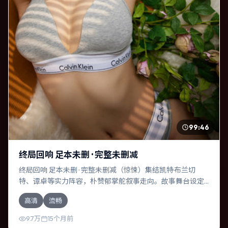
99:46
终局回响 足本未删 · 完整未删减
终局回响 足本未删 · 完整未删减（惊悚）集结凯特·布兰切
特、谭卓等实力阵容，朴赞郁掌舵叙事走向。故事舞台设定
于泰国，围绕一次意外选择展开连锁反应；配乐与色彩高度
高清
流畅
服务于主题，结尾留白耐人寻味。
9.7万
15个月前