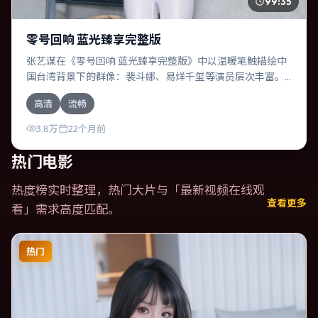
99:35
零号回响 蓝光臻享完整版
张艺谋在《零号回响 蓝光臻享完整版》中以温暖笔触描绘中
国台湾背景下的群像：裴斗娜、易烊千玺等演员层次丰富。
作为一部喜剧作品，故事从日常裂缝切入，逐步推向不可逆
高清
流畅
转的结局；视听语言统一，情感落点克制有力。
3.8万
22个月前
热门电影
热度榜实时整理，热门大片与「
最新视频在线观
查看更多
看
」需求高度匹配。
热门