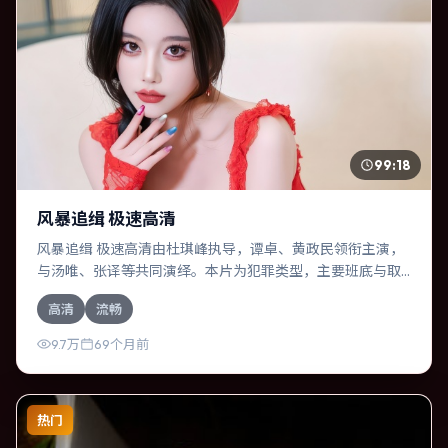
99:18
风暴追缉 极速高清
风暴追缉 极速高清由杜琪峰执导，谭卓、黄政民领衔主演，
与汤唯、张译等共同演绎。本片为犯罪类型，主要班底与取
景来自俄罗斯。人工智能介入司法审判，人性边界遭遇拷
高清
流畅
问。影片整体气质温暖，节奏紧凑，人物动机清晰，适合喜
欢强情节与细腻表演的观众。
9.7万
69个月前
热门