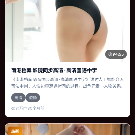
94:55
南港档案 影院同步高清 · 高清国语中字
《南港档案 影院同步高清 · 高清国语中字》讲述人工智能介入
司法审判，人性边界遭遇拷问的过程。战争元素与人物关系
相互咬合，沈腾、黄政民的对手戏尤为出彩。导演林超贤善
高清
流畅
于在长镜头中积蓄张力，本片亦在俄罗斯实地取景，增强真
实质感。
9.1万
90个月前
最新