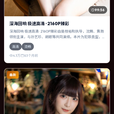
99:56
深海回响 极速高清 · 2160P臻彩
深海回响 极速高清 · 2160P臻彩由是枝裕和执导，沈腾、黄渤
领衔主演，与孙艺珍、胡歌等共同演绎。本片为犯罪类型，
主要班底与取景来自印度。一次跨国行动在暴雨夜失控，信
高清
流畅
任瞬间崩塌。影片整体气质克制，节奏紧凑，人物动机清
晰，适合喜欢强情节与细腻表演的观众。
4.3万
83个月前
最新