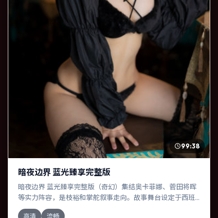
99:38
暗夜边界 蓝光臻享完整版
暗夜边界 蓝光臻享完整版（奇幻）集结奥卡菲娜、菅田将晖
等实力阵容，是枝裕和掌舵叙事走向。故事舞台设定于西班
牙，围绕一次意外选择展开连锁反应；配乐与色彩高度服务
高清
流畅