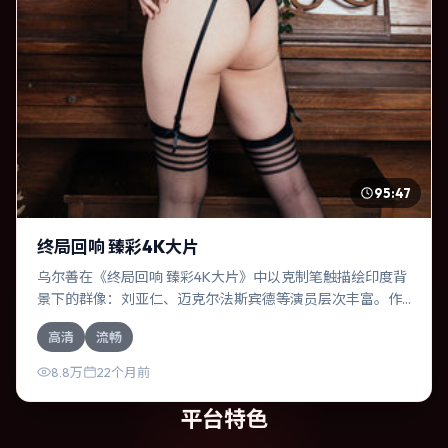
95:47
终局回响 臻彩4K大片
乌尔善在《终局回响 臻彩4K大片》中以克制笔触描绘印度背
景下的群像：刘亚仁、迈克尔·法斯宾德等演员层次丰富。作
为一部犯罪作品，故事从日常裂缝切入，逐步推向不可逆转
高清
流畅
的结局；视听语言统一，情感落点克制有力。
8.8万
22个月前
平台特色