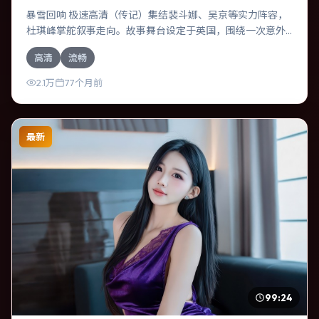
暴雪回响 极速高清（传记）集结裴斗娜、吴京等实力阵容，
杜琪峰掌舵叙事走向。故事舞台设定于英国，围绕一次意外
选择展开连锁反应；配乐与色彩高度服务于主题，结尾留白
高清
流畅
耐人寻味。
2.1万
77个月前
最新
99:24