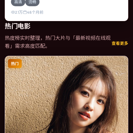
高清
流畅
入，逐步推向不可逆转的结局；视听语言统一，情感落点克
制有力。
2.1万
48个月前
热门电影
热度榜实时整理，热门大片与「
最新视频在线观
查看更多
看
」需求高度匹配。
热门