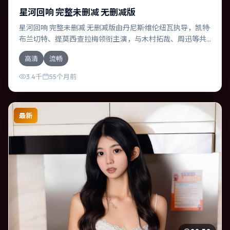
星河回响 完整未删减 无删减版
星河回响 完整未删减 无删减版由丹尼斯·维伦纽瓦执导，凯特·
布兰切特、提莫西·查拉梅领衔主演，与木村拓哉、周迅等共
同演绎。本片为爱情类型，主要班底与取景来自德国。时间
高清
流畅
循环困住主角，每一次醒来规则都在改变。影片整体气质浓
烈，节奏紧凑，人物动机清晰，适合喜欢强情节与细腻表演
3.4千
55个月前
的观众。
最新