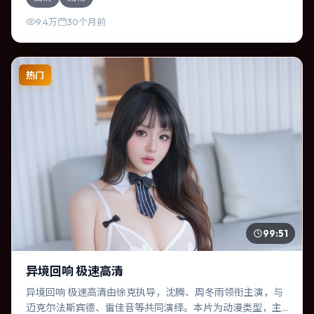
于主题，结尾留白耐人寻味。
9.4万
30个月前
热门
99:51
异境回响 极速高清
异境回响 极速高清由徐克执导，沈腾、周冬雨领衔主演，与
迈克尔·法斯宾德、雷佳音等共同演绎。本片为动漫类型，主