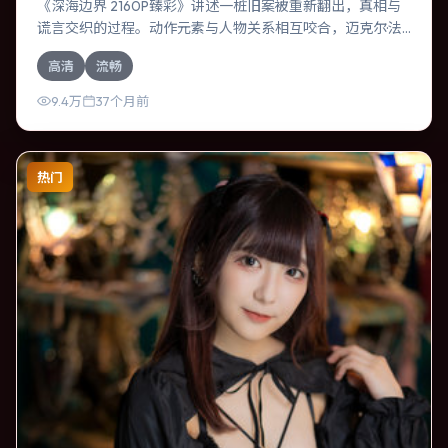
《深海边界 2160P臻彩》讲述一桩旧案被重新翻出，真相与
谎言交织的过程。动作元素与人物关系相互咬合，迈克尔·法
斯宾德、长泽雅美的对手戏尤为出彩。导演陈凯歌善于在长
高清
流畅
镜头中积蓄张力，本片亦在印度实地取景，增强真实质感。
9.4万
37个月前
热门