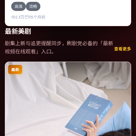
于法国，围绕一次意外选择展开连锁反应；配乐与色彩高度
高清
流畅
服务于主题，结尾留白耐人寻味。
2.3万
115个月前
最新美剧
剧集上新与追更提醒同步，刷剧党必备的「
最新
查看更多
视频在线观看
」入口。
最新