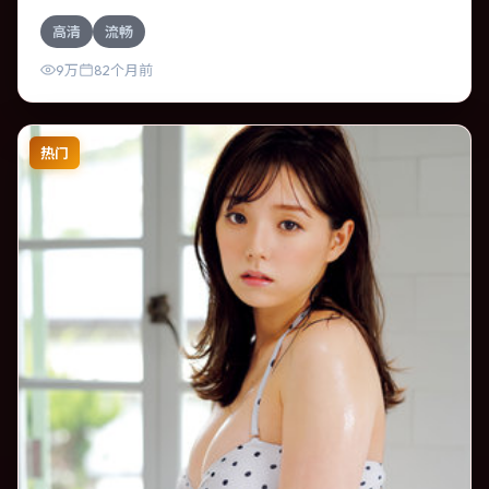
要班底与取景来自英国。一次跨国行动在暴雨夜失控，信任
高清
流畅
瞬间崩塌。影片整体气质明快，节奏紧凑，人物动机清晰，
适合喜欢强情节与细腻表演的观众。
9万
82个月前
热门