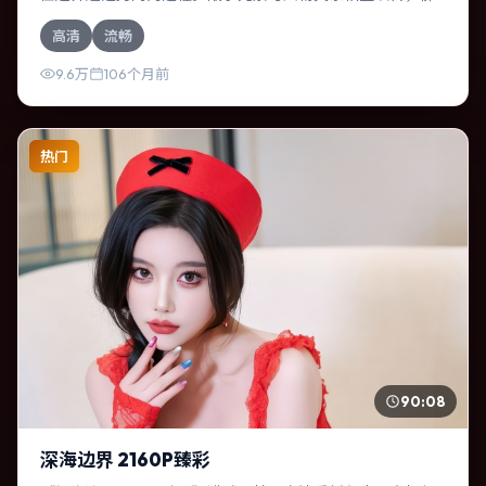
罗伦斯·珀、谭卓的对手戏尤为出彩。导演杜琪峰善于在长镜
高清
流畅
头中积蓄张力，本片亦在俄罗斯实地取景，增强真实质感。
9.6万
106个月前
热门
90:08
深海边界 2160P臻彩