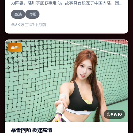
力阵容，陆川掌舵叙事走向。故事舞台设定于中国大陆，围
绕一次意外选择展开连锁反应；配乐与色彩高度服务于主
高清
流畅
题，结尾留白耐人寻味。
6.9万
107个月前
最新
99:10
暴雪回响 极速高清