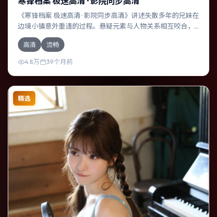
寒锋档案 极速高清 · 影院同步高清
《寒锋档案 极速高清 · 影院同步高清》讲述失散多年的兄妹在
边境小镇意外重逢的过程。悬疑元素与人物关系相互咬合，
章子怡、凯特·布兰切特的对手戏尤为出彩。导演维伦纽瓦善
高清
流畅
于在长镜头中积蓄张力，本片亦在中国台湾实地取景，增强
真实质感。
4.8万
39个月前
精选