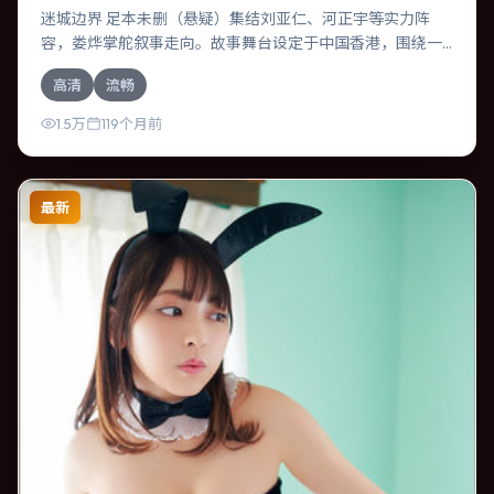
迷城边界 足本未删（悬疑）集结刘亚仁、河正宇等实力阵
容，娄烨掌舵叙事走向。故事舞台设定于中国香港，围绕一
次意外选择展开连锁反应；配乐与色彩高度服务于主题，结
高清
流畅
尾留白耐人寻味。
1.5万
119个月前
最新