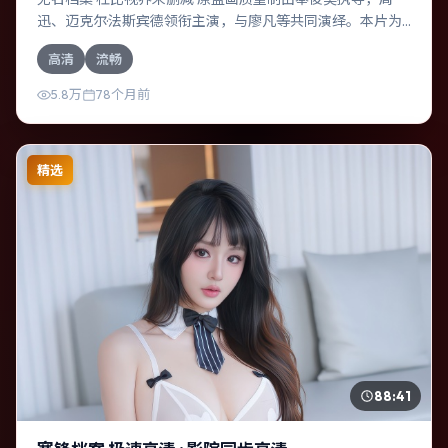
迅、迈克尔·法斯宾德领衔主演，与廖凡等共同演绎。本片为
传记类型，主要班底与取景来自中国香港。失散多年的兄妹
高清
流畅
在边境小镇意外重逢。影片整体气质浓烈，节奏紧凑，人物
动机清晰，适合喜欢强情节与细腻表演的观众。
5.8万
78个月前
精选
88:41