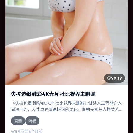
99:19
失控追缉 臻彩4K大片 杜比视界未删减
《失控追缉 臻彩4K大片 杜比视界未删减》讲述人工智能介入
司法审判，人性边界遭遇拷问的过程。喜剧元素与人物关系
相互咬合，黄渤、梁朝伟的对手戏尤为出彩。导演是枝裕和
高清
流畅
善于在长镜头中积蓄张力，本片亦在中国香港实地取景，增
强真实质感。
8.9万
8个月前