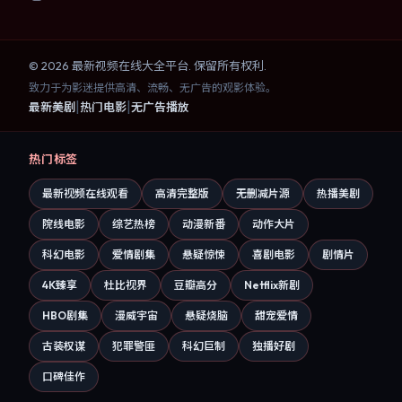
©
2026
最新视频在线大全
平台. 保留所有权利.
致力于为影迷提供高清、流畅、无广告的观影体验。
|
|
最新美剧
热门电影
无广告播放
热门标签
最新视频在线观看
高清完整版
无删减片源
热播美剧
院线电影
综艺热榜
动漫新番
动作大片
科幻电影
爱情剧集
悬疑惊悚
喜剧电影
剧情片
4K臻享
杜比视界
豆瓣高分
Netflix新剧
HBO剧集
漫威宇宙
悬疑烧脑
甜宠爱情
古装权谋
犯罪警匪
科幻巨制
独播好剧
口碑佳作